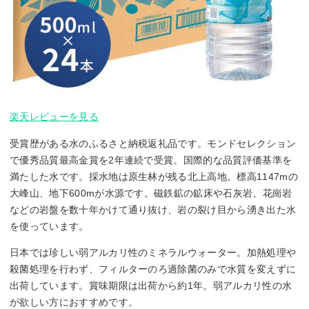
楽天レビューを見る
受賞歴がある水のふるさと納税返礼品です。モンドセレクション
で優秀品質最高金賞を2年連続で受賞。国際的な品質評価基準を
満たした水です。採水地は原生林が残る北上高地。標高1147mの
大峰山、地下600mが水源です。磁鉄鉱の鉱床や石灰岩、花崗岩
などの岩盤を数十年かけて通り抜け、岩の裂け目から湧き出た水
を使っています。
日本では珍しい弱アルカリ性のミネラルウォーター。加熱処理や
殺菌処理を行わず、フィルターのろ過除菌のみで水質を変えずに
出荷しています。賞味期限は出荷から約1年。弱アルカリ性の水
が欲しい方におすすめです。