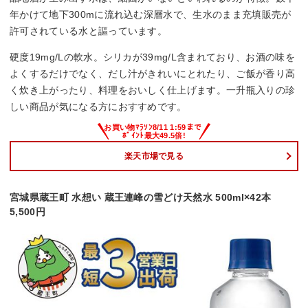
年かけて地下300mに流れ込む深層水で、生水のまま充填販売が
許可されている水と謳っています。
硬度19mg/Lの軟水。シリカが39mg/L含まれており、お酒の味を
よくするだけでなく、だし汁がきれいにとれたり、ご飯が香り高
く炊き上がったり、料理をおいしく仕上げます。一升瓶入りの珍
しい商品が気になる方におすすめです。
楽天市場で見る
宮城県蔵王町 水想い 蔵王連峰の雪どけ天然水 500ml×42本
5,500円