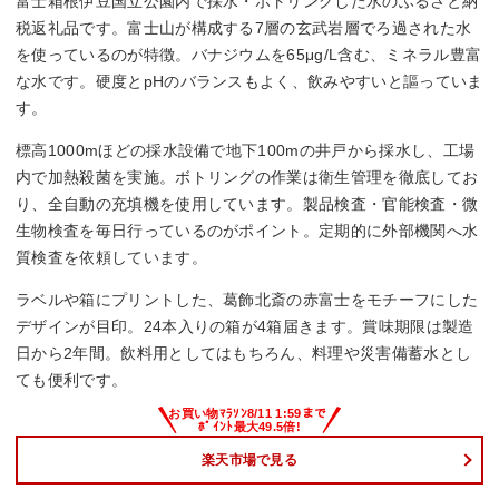
富士箱根伊豆国立公園内で採水・ボトリングした水のふるさと納
税返礼品です。富士山が構成する7層の玄武岩層でろ過された水
を使っているのが特徴。バナジウムを65μg/L含む、ミネラル豊富
な水です。硬度とpHのバランスもよく、飲みやすいと謳っていま
す。
標高1000mほどの採水設備で地下100mの井戸から採水し、工場
内で加熱殺菌を実施。ボトリングの作業は衛生管理を徹底してお
り、全自動の充填機を使用しています。製品検査・官能検査・微
生物検査を毎日行っているのがポイント。定期的に外部機関へ水
質検査を依頼しています。
ラベルや箱にプリントした、葛飾北斎の赤富士をモチーフにした
デザインが目印。24本入りの箱が4箱届きます。賞味期限は製造
日から2年間。飲料用としてはもちろん、料理や災害備蓄水とし
ても便利です。
楽天市場で見る