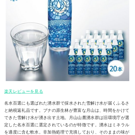
楽天レビューを見る
名水百選にも選ばれた湧水群で採水された雪解け水が届くふるさ
と納税返礼品です。ブナの原生林が豊富な月山は、時間をかけて
できた雪解け水が湧き出す土地。月山山麓湧水群は旧環境庁が選
定した名水百選に選定されているのが特徴です。湧水はミネラル
を適度に含む軟水。非加熱処理で充填しており、そのままの味が