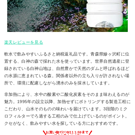
楽天レビューを見る
軟水で飲みやすいふるさと納税返礼品です。青森県鰺ヶ沢町に位
置する、白神の森で採れた水を使っています。世界自然遺産に登
録されている白神山地は、自然豊かで天然のダムと呼ばれるほど
の水源に恵まれている森。関係者以外の立ち入りが許されない場
所で、環境に配慮しながら湧水のみを採水しています。
非加熱により、水中の酸素や二酸化炭素をそのまま味わえるのが
魅力。1995年の設立以降、加熱せずにボトリングする製造工程に
こだわり、山水そのものの味わいを届けています。3段階のミク
ロフィルターでろ過する工程のみで仕上げているのがポイント。
クセがなく、飲みやすい水を探している方におすすめです。