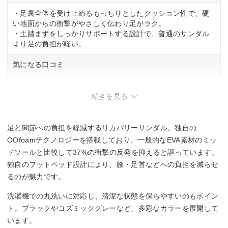
・足裏全体を受け止めるもっちりとしたクッション性で、硬
い地面からの衝撃がやさしく伝わり足がラク。
・土踏まずをしっかりサポートする設計で、普通のサンダル
より足の負担が軽い。
気になる口コミ
・トング型の鼻緒が硬く、長時間の着用で指の間が痛くなる
可能性あり。
続きを見る
・クッションがやわらかいため、沈み込みすぎに感じられる
場合あり。
足と関節への負担を軽減するリカバリーサンダル。独自の
OOfoamテクノロジーを搭載しており、一般的なEVA素材のミッ
ドソールと比較して37%の衝撃の反発を抑えると謳っています。
独自のフットベッド設計により、膝・足首などへの負担を減らせ
るのが魅力です。
洗濯機での丸洗いに対応し、清潔な状態を保ちやすいのもポイン
ト。ブラックやコズミックグレーなど、多彩なカラーを展開して
います。