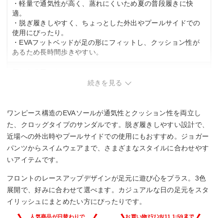
・軽量で通気性が高く、蒸れにくいため夏の普段履きに快
適。
・脱ぎ履きしやすく、ちょっとした外出やプールサイドでの
使用にぴったり。
・EVAフットベッドが足の形にフィットし、クッション性が
あるため長時間歩きやすい。
気になる口コミ
続きを見る
・サイズ感に個人差があり、靴下を履いた状態では窮屈に感
じられる場合あり。
・フロント部分がボコっとしており、安っぽく見える可能性
ワンピース構造のEVAソールが通気性とクッション性を両立し
あり。
た、クロッグタイプのサンダルです。脱ぎ履きしやすい設計で、
近場への外出時やプールサイドでの使用にもおすすめ。ジョガー
パンツからスイムウェアまで、さまざまなスタイルに合わせやす
いアイテムです。
フロントのレースアップデザインが足元に遊び心をプラス。3色
展開で、好みに合わせて選べます。カジュアルな日の足元をスタ
イリッシュにまとめたい方にぴったりです。