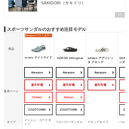
SAKIDORI（サキドリ）
PR
スポーツサンダルのおすすめ注目モデル
Amazon
ベストセラー
商品
crocs ライトライド
OOFOS OOriginal
adidas アディレッ
SHAK
タ クロッグ
ンダル 
Amazon
Amazon
Amazon
A
楽天市場
楽天市場
楽天市場
販売ページ
Yahoo!
Yahoo!
Y
ZOZOTOWN
ZOZOTOWN
ZO
メッシュ・コードタ
タイプ
リカバリーサンダル
クロッグタイプ
ベルト
イプ