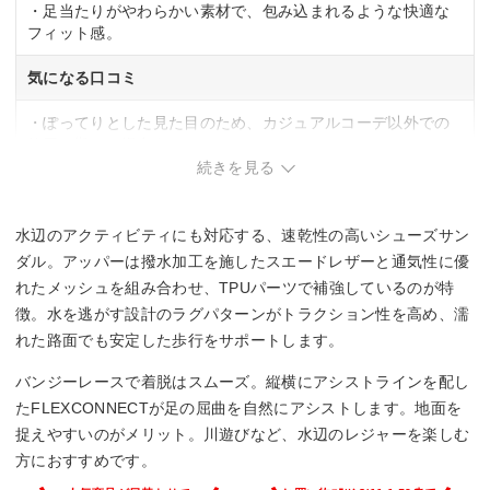
・足当たりがやわらかい素材で、包み込まれるような快適な
フィット感。
気になる口コミ
・ぽってりとした見た目のため、カジュアルコーデ以外での
使用は難しい場合あり。
続きを見る
水辺のアクティビティにも対応する、速乾性の高いシューズサン
ダル。アッパーは撥水加工を施したスエードレザーと通気性に優
れたメッシュを組み合わせ、TPUパーツで補強しているのが特
徴。水を逃がす設計のラグパターンがトラクション性を高め、濡
れた路面でも安定した歩行をサポートします。
バンジーレースで着脱はスムーズ。縦横にアシストラインを配し
たFLEXCONNECTが足の屈曲を自然にアシストします。地面を
捉えやすいのがメリット。川遊びなど、水辺のレジャーを楽しむ
方におすすめです。