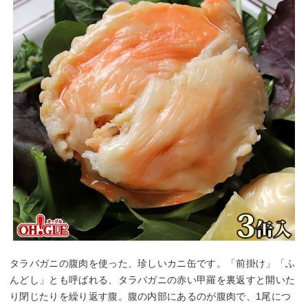
タラバガニの腹肉を使った、珍しいカニ缶です。「前掛け」「ふ
んどし」とも呼ばれる、タラバガニの赤い甲羅を裏返すと開いた
り閉じたりを繰り返す腹。腹の内部にあるのが腹肉で、1尾につ