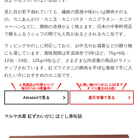
缶よりもコスパのよい缶詰です。
見た目が若干崩れていても、繊維の質感や味わいは脚肉そのも
の。カニあんかけ・カニ玉・カニパスタ・カニグラタン・カニチ
ャーハンなどに、脚肉の赤身がよく映えます。日本の中華料理店
で腕をふるうシェフの間でも人気があるとされるカニ缶です。
ラッピングやのしに対応しており、お中元やお歳暮などの贈り物
にも適しています。賞味期限は常温保存で3年ほど。75g×6缶・
12缶・24缶、125g×3缶など、さまざまな内容量の商品がライン
ナップされています。紅ズワイガニの脚肉を手頃な価格で手に入
れたい方におすすめのカニ缶です。
Amazonで見る
楽天市場で見る
マルヤ水産 紅ずわいがに ほぐし身缶詰