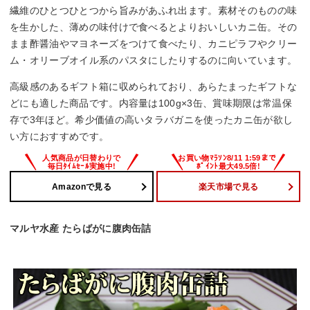
繊維のひとつひとつから旨みがあふれ出ます。素材そのものの味
を生かした、薄めの味付けで食べるとよりおいしいカニ缶。その
まま酢醤油やマヨネーズをつけて食べたり、カニピラフやクリー
ム・オリーブオイル系のパスタにしたりするのに向いています。
高級感のあるギフト箱に収められており、あらたまったギフトな
どにも適した商品です。内容量は100g×3缶、賞味期限は常温保
存で3年ほど。希少価値の高いタラバガニを使ったカニ缶が欲し
い方におすすめです。
Amazonで見る
楽天市場で見る
マルヤ水産 たらばがに腹肉缶詰