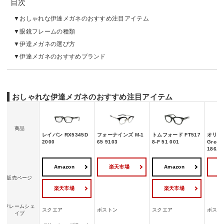
目次
おしゃれな伊達メガネのおすすめ注目アイテム
眼鏡フレームの種類
伊達メガネの選び方
伊達メガネのおすすめブランド
おしゃれな伊達メガネのおすすめ注目アイテム
商品
レイバン RX5345D
フォーナインズ M-1
トムフォード FT517
オリバ
2000
65 9103
8-F 51 001
Grego
186A-
Amazon
楽天市場
Amazon
販売ページ
楽天市場
楽天市場
フレームシェ
スクエア
ボストン
スクエア
ボスト
イプ