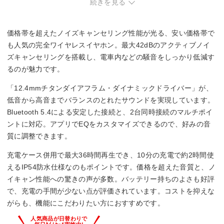
・10時間以上の長時間再生が必要な方。
続きを見る
価格帯を超えたノイズキャンセリング性能が光る、安い価格帯で
も人気の完全ワイヤレスイヤホン。最大42dBのアクティブノイ
ズキャンセリングを搭載し、電車内などの騒音をしっかり低減す
るのが魅力です。
「12.4mmチタンダイアフラム・ダイナミックドライバー」が、
低音から高音までバランスのとれたサウンドを実現しています。
Bluetooth 5.4による安定した接続と、2台同時接続のマルチポイ
ントに対応。アプリでEQをカスタマイズできるので、好みの音
質に調整できます。
充電ケース併用で最大36時間再生でき、10分の充電で約2時間使
えるIP54防水仕様なのもポイントです。価格を超えた音質と、ノ
イキャン性能への驚きの声が多数。バッテリー持ちのよさも好評
で、充電の手間が少ない点が評価されています。コストを抑えな
がらも、機能にこだわりたい方におすすめです。