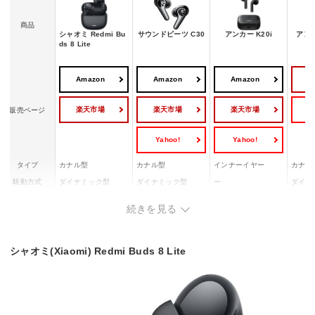
商品
シャオミ Redmi Bu
サウンドピーツ C30
アンカー K20i
アンカ
ds 8 Lite
Amazon
Amazon
Amazon
楽天市場
楽天市場
楽天市場
Y
販売ページ
Yahoo!
Yahoo!
タイプ
カナル型
カナル型
インナーイヤー
カナル
駆動方式
ダイナミック型
ダイナミック型
ー
ダイナ
Bluetoothバ
Ver.5.4
Ver.6.0
Ver.5.3
Ver.5.
続きを見る
ージョン
対応コーデッ
SBC/AAC
SBC/AAC/LDAC
SBC/AAC
SBC/A
ク
シャオミ(Xiaomi) Redmi Buds 8 Lite
連続再生時間
最大8時間
約10時間
最大6時間
最大9
ー
イヤホン：約1時間
イヤホン：約1時間
イヤホ
（10分の充電で最大
充電時間
充電ケース：約2時
充電ケース：約3時
充電ケ