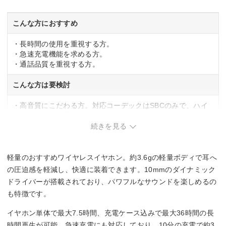
カラー
こんな方におすすめ
ブルー
ピンク
・長時間の使用を重視する方。
ブラック
・急速充電機能を求める方。
ホワイト
・通話品質を重視する方。
こんな方は要検討
・高音質にこだわる方。対応コーデックはSBCのみで、ハイ
レゾ音源は非対応。
続きを見る
軽量のおすすめワイヤレスイヤホン。約3.6gの軽量ボディで耳へ
の圧迫感を軽減し、快適に装着できます。10mmのダイナミック
ドライバーが搭載されており、パワフルなサウンドを楽しめるの
も特徴です。
イヤホン単体で最大7.5時間、充電ケース込みで最大36時間の長
時間再生が可能。急速充電にも対応しており、10分の充電で約3