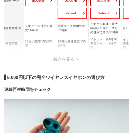
楽天市場
楽天市場
楽天市場
販売ページ
Yahoo!
Yahoo!
Y
イヤホン本体：最大
充電ケース併用で最
充電ケース併用で約
連続再生時間
6時間/充電ケースと
合計で
大36時間
52時間
の併用で最大36時間
イヤホン：約1時間
イヤホ
10分の充電で約2時
10分の急速充電で約
充電時間
充電ケース：約3時
充電ケ
間
3時間
間
間
対応コーデッ
ー
LDAC/AAC/SBC
SBC/AAC
SBC
続きを見る
ク
ブラック/ホワイト/
グリー
ブルー/ブラック/ホ
ブラック/ホワイト/
カラー
オレンジ/ピンク/ベ
ッド/
ワイト
ブルー/パープル
ージュ
ック
5,000円以下の完全ワイヤレスイヤホンの選び方
連続再生時間をチェック