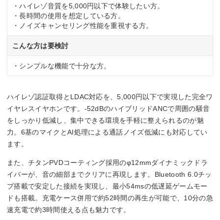
・ハイレゾ音質を5,000円以下で体験したい方。
ブラック
・長時間の使用を想定している方。
・ノイズキャンセリング性能を重視する方。
こんな方は要検討
・シンプルな機能で十分な方。
ハイレゾ認証取得とLDAC対応を、5,000円以下で実現した完全ワ
イヤレスイヤホンです。-52dBのハイブリッドANCで周囲の騒音
をしっかり低減し、集中できる環境を手軽に整えられるのが魅
力。6基のマイクとAI処理による通話ノイズ低減にも対応してい
ます。
また、チタンPVDコーティング採用のφ12mmダイナミックドラ
イバーが、音の細部までクリアに再現します。Bluetooth 6.0チッ
プ搭載で安定した接続を実現し、最小54msの低遅延ゲームモー
ドも搭載。充電ケース併用で約52時間の再生が可能で、10分の急
速充電で約3時間使える点も魅力です。