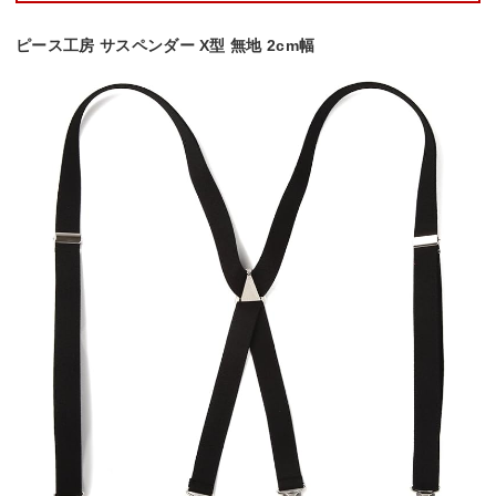
ピース工房 サスペンダー X型 無地 2cm幅