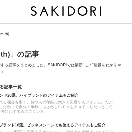
ith)
ith)」の記事
)」に関する記事をまとめました。SAKIDORIでは最新"モノ"情報をわかりや
 )
連する記事一覧
ランド20選。ハイブランドのアイテムもご紹介
れる機会も多く、持つ人の印象に大きく影響するアイテム。だか
こだわって自分の年齢にふさわしいモノをチョイスしたいところ
方におすすめのブランド...
ブランド10選。ビジネスシーンでも使えるアイテムもご紹介
イルまで幅広く活躍するポロシャツ。襟付きのデザインは上品な