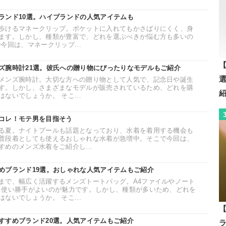
ランド10選。ハイブランドの人気アイテムも
歩けるマネークリップ。ポケットに入れてもかさばりにくく、身
ます。しかし、種類が豊富で、どれを選ぶべきか悩む方も多いの
今回は、マネークリップ...
【
ズ腕時計21選。彼氏への贈り物にぴったりなモデルもご紹介
メンズ腕時計。大切な方への贈り物として人気で、記念日や誕生
す。しかし、さまざまなモデルが販売されているため、どれを購
ないでしょうか。 そこ...
コレ！モテ男を目指そう
る夏。ナイトプールも話題となっており、水着を着用する機会も
普段着としても使えるおしゃれな水着が急増中。そこで今回は、
めのメンズ水着をご紹介し...
めブランド19選。おしゃれな人気アイテムもご紹介
まで、幅広く活躍するメンズトートバッグ。A4ファイルやノート
、使い勝手がよいのが魅力です。しかし、種類が多いため、どれを
ないでしょうか。 そこ...
【
すすめブランド20選。人気アイテムもご紹介