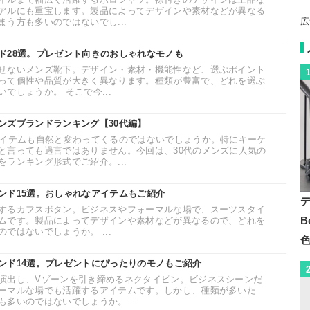
アルにも重宝します。製品によってデザインや素材などが異なる
広
う方も多いのではないでし...
ド28選。プレゼント向きのおしゃれなモノも
せないメンズ靴下。デザイン・素材・機能性など、選ぶポイント
って個性や品質が大きく異なります。種類が豊富で、どれを選ぶ
でしょうか。 そこで今...
ンズブランドランキング【30代編】
アイテムも自然と変わってくるのではないでしょうか。特にキーケ
と言っても過言ではありません。今回は、30代のメンズに人気の
ランキング形式でご紹介。...
ンド15選。おしゃれなアイテムもご紹介
するカフスボタン。ビジネスやフォーマルな場で、スーツスタイ
B
ムです。製品によってデザインや素材などが異なるので、どれを
ではないでしょうか。 ...
ンド14選。プレゼントにぴったりのモノもご紹介
演出し、Vゾーンを引き締めるネクタイピン。ビジネスシーンだ
ーマルな場でも活躍するアイテムです。しかし、種類が多いた
多いのではないでしょうか。 ...