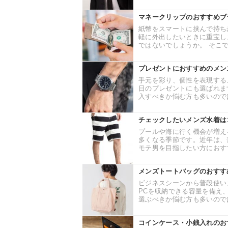
マネークリップのおすすめブ
紙幣をスマートに挟んで持ち
軽に外出したいときに重宝し
ではないでしょうか。 そこで
プレゼントにおすすめのメン
手元を彩り、個性を表現する
日のプレゼントにも選ばれま
入すべきか悩む方も多いのでは
チェックしたいメンズ水着は
プールや海に行く機会が増え
多くなる季節です。近年は、
モテ男を目指したい方におすす
メンズトートバッグのおすす
ビジネスシーンから普段使い
PCを収納できる容量を備え
選ぶべきか悩む方も多いのでは
コインケース・小銭入れのお