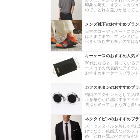
印象を与え、オフィスカジュ
ので、どれを選ぶか迷ってしま
メンズ靴下のおすすめブラン
日常のコーディネートに欠か
はさまざまで、ブランドによ
べきか悩む方も多いのではない
キーケースのおすすめ人気メ
30代になると、持っている
ースはその代表的なアイテム
おすすめキーケースブランドを
カフスボタンのおすすめブラ
袖口のアクセントとして活躍
ルを華やかに演出するアイテ
選ぶか迷ってしまう方も多いの
ネクタイピンのおすすめブラ
スーツスタイルをおしゃれに
けでなく、結婚式などのフォ
め、どれを選ぶべきか悩む方も