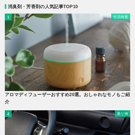
消臭剤・芳香剤の人気記事TOP10
生活雑貨
1
アロマディフューザーおすすめ20選。おしゃれなモノもご紹
介
乗り物
2