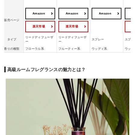
Amazon
Amazon
Amazon
A
販売ページ
楽天市場
楽天市場
リードディフューザ
リードディフューザ
タイプ
スプレー
スプレ
ー
ー
香りの種類
フローラル系
フルーティー系
ウッディ系
ウッデ
高級ルームフレグランスの魅力とは？