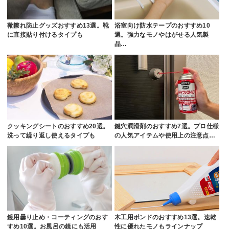
靴擦れ防止グッズおすすめ13選。靴
浴室向け防水テープのおすすめ10
に直接貼り付けるタイプも
選。強力なモノやはがせる人気製
品…
クッキングシートのおすすめ20選。
鍵穴潤滑剤のおすすめ7選。プロ仕様
洗って繰り返し使えるタイプも
の人気アイテムや使用上の注意点…
鏡用曇り止め・コーティングのおす
木工用ボンドのおすすめ13選。速乾
すめ10選。お風呂の鏡にも活用
性に優れたモノもラインナップ