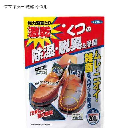
フマキラー 激乾 くつ用