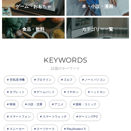
ゲーム・おもちゃ
本・小説・漫画
食品・飲料
カテゴリー一覧
KEYWORDS
話題のキーワード
空気清浄機
プロテイン
ゴルフ
ノートパソコン
タブレット
ゲームパッド
イヤホン
ヘッドホン
映画
小説・文庫
アニメ
漫画・コミック
スマートフォン
スマートウォッチ
ゲーミングPC
スニーカー
スーツケース
PlayStation 5