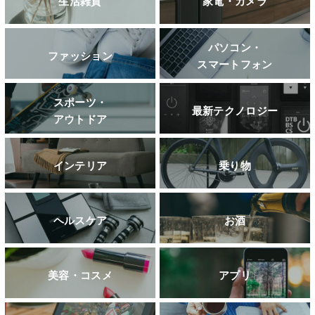
生活雑貨
家電・カメラ
パソコン・
ファッション
スマートフォン
スポーツ・
最新テクノロジー
アウトドア
インテリア
乗り物
ヘルスケア
お酒
美容・コスメ
アプリ