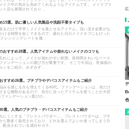
メイク中の気分も高めてくれるようなアイテムです。 メイクブラ
広
ト品も展開されており...
め15選。肌に優しい人気製品や洗顔不要タイプも
取るだけで手早くメイクを落とせるアイテム。洗い流す必要がな
かける時間を短くできるので、疲れた日のメイクオフにもぴった
クレンジングシートを価...
のおすすめ28選。人気アイテムや崩れないメイクのコツも
乱れによって、メイクが崩れやすい状態。長時間きれいなベース
ファンデーションの選び方が重要です。 そこで今回は、乾燥肌の
ンをご紹介。みずみず...
のおすすめ26選。プチプラやデパコスアイテムもご紹介
悩みを感じる方も増えてくる40代。ファンデーションは、色だけ
B
ざまな種類があるので、自分に合ったアイテムを使うことが大切
ファンデーション選びの...
30選。人気のプチプラ・デパコスアイテムもご紹介
れにくくする「プレストパウダー」。プレストパウダーは、プチ
から数多く販売されており、どれを選んでよいか迷ってしまう方
配合されている成分やカラ...