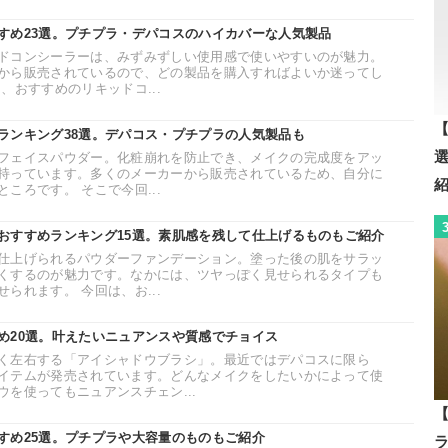
すめ23選。プチプラ・デパコスのハイカバーな人気製品
ドコンシーラーは、みずみずしい使用感で使いやすいのが魅力。
から販売されているので、どの製品を購入すればよいか迷ってし
、おすすめのリキッドコ...
【
ランキング38選。デパコス・プチプラの人気製品も
フェイスパウダー。化粧崩れを防止でき、メイクの完成度をアッ
持っています。多くのメーカーから販売されているため、自分に
ころです。 そこで今回...
おすすめランキング15選。素肌感を残して仕上げるものもご紹介
仕上げられるパウダーファンデーション。塗った後の肌をサラッ
くするのが魅力です。なかには、ツヤっぽく見せられるタイプも
られます。 今回は、お...
め20選。叶えたいニュアンスや質感でチョイス
く左右する「アイシャドウブラシ」。最近ではデパコスに限ら
イテムが発売されています。どんなメイクをしたいかによって使
を使ってもニュアンスチェン...
【
すめ25選。プチプラや大容量のものもご紹介