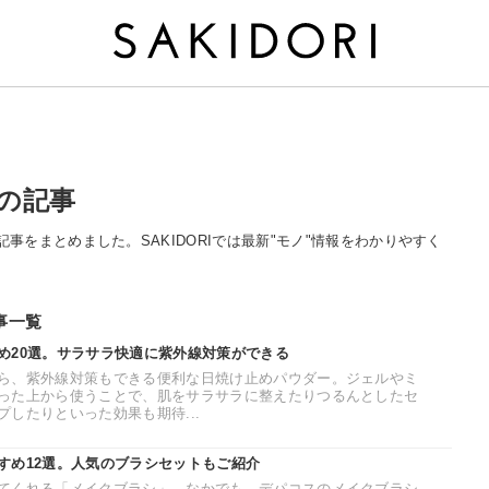
」の記事
に関する記事をまとめました。SAKIDORIでは最新"モノ"情報をわかりやすく
記事一覧
め20選。サラサラ快適に紫外線対策ができる
ら、紫外線対策もできる便利な日焼け止めパウダー。ジェルやミ
った上から使うことで、肌をサラサラに整えたりつるんとしたセ
したりといった効果も期待...
すめ12選。人気のブラシセットもご紹介
てくれる「メイクブラシ」。なかでも、デパコスのメイクブラシ