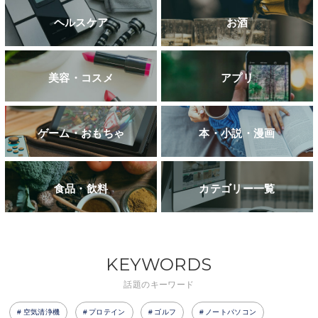
ヘルスケア
お酒
美容・コスメ
アプリ
ゲーム・おもちゃ
本・小説・漫画
食品・飲料
カテゴリー一覧
KEYWORDS
話題のキーワード
空気清浄機
プロテイン
ゴルフ
ノートパソコン