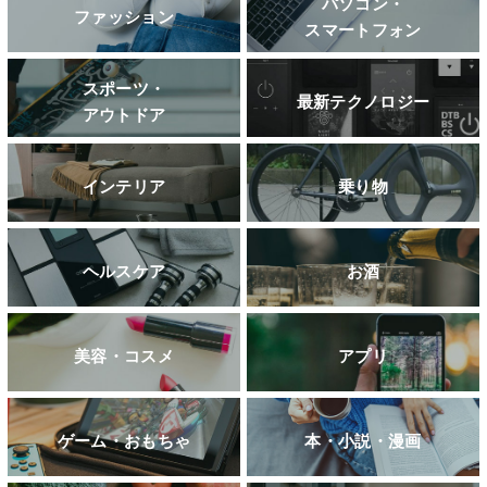
パソコン・
ファッション
スマートフォン
スポーツ・
最新テクノロジー
アウトドア
インテリア
乗り物
ヘルスケア
お酒
美容・コスメ
アプリ
ゲーム・おもちゃ
本・小説・漫画