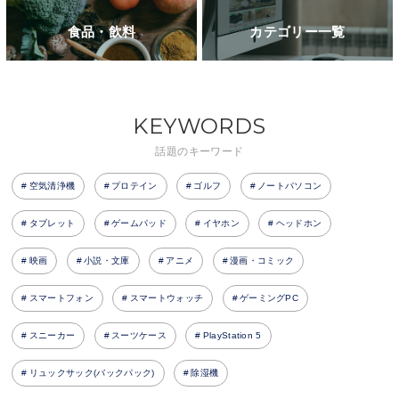
食品・飲料
カテゴリー一覧
KEYWORDS
話題のキーワード
空気清浄機
プロテイン
ゴルフ
ノートパソコン
タブレット
ゲームパッド
イヤホン
ヘッドホン
映画
小説・文庫
アニメ
漫画・コミック
スマートフォン
スマートウォッチ
ゲーミングPC
スニーカー
スーツケース
PlayStation 5
リュックサック(バックパック)
除湿機