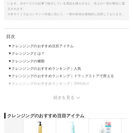
います。当サービスの記事で紹介している商品を購入すると、売上の一部が弊社に還
元されます。
※本サイトではコンテンツ作成に当たり、一部AI技術を補助的に活用しております。
目次
クレンジングのおすすめ注目アイテム
クレンジングとは？
クレンジングの種類
クレンジングのおすすめランキング｜人気
クレンジングのおすすめランキング｜ドラッグストアで買える
クレンジングのおすすめランキング｜20代向け
クレンジングのおすすめランキング｜30代向け
続きを見る
クレンジングのおすすめランキング｜40代・50代向け
クレンジングの売れ筋ランキングをチェック
クレンジングの正しいやり方やポイント
クレンジングのおすすめ注目アイテム
クレンジングの選び方