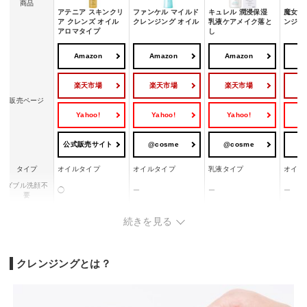
商品
アテニア スキンクリ
ファンケル マイルド
キュレル 潤浸保湿
魔女工
ア クレンズ オイル
クレンジング オイル
乳液ケアメイク落と
ンジン
アロマタイプ
し
Amazon
Amazon
Amazon
A
楽天市場
楽天市場
楽天市場
販売ページ
Yahoo!
Yahoo!
Yahoo!
Y
公式販売サイト
@cosme
@cosme
@
タイプ
オイルタイプ
オイルタイプ
乳液タイプ
オイル
ダブル洗顔不
◯
ー
ー
ー
要
まつエク対応
◯
◯
ー
ー
続きを見る
クレンジングとは？