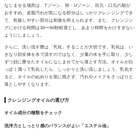
なじませる場所は、Tゾーン、頬・Uゾーン、目元・口元の順が
おすすめ。皮脂汚れが気になる部分はしっかりクレンジングでき
て、乾燥しやすい部分は刺激を抑えられます。また、クレンジン
グにかける時間は30〜60秒程度とし、あまり時間をかけすぎない
ようにしましょう。
さらに、洗い流す際は「乳化」することが大切です。乳化は、い
きなり顔全体を水で流すのではなく、少量の水を手に取り、少し
ずつ顔に乗せたオイルになじませてから落とす方法。オイルが白
っぽく濁って乳化したら、しっかりと洗い流しましょう。乳化す
ると、オイルのぬめりを肌に残さず、汚れやメイクをさっぱりと
落としやすくなります。
クレンジングオイルの選び方
オイル成分の種類をチェック
洗浄力としっとり感のバランスがよい「エステル油」