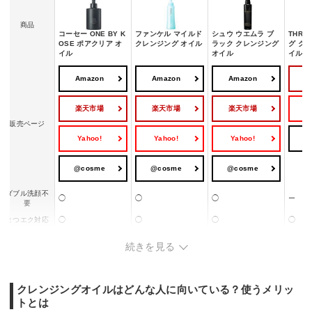
商品
コーセー ONE BY K
ファンケル マイルド
シュウ ウエムラ ブ
THRE
OSE ポアクリア オ
クレンジング オイル
ラック クレンジング
グ ク
イル
オイル
イル 
Amazon
Amazon
Amazon
楽天市場
楽天市場
楽天市場
Y
販売ページ
Yahoo!
Yahoo!
Yahoo!
@
@cosme
@cosme
@cosme
ダブル洗顔不
◯
◯
◯
ー
要
まつエク対応
◯
◯
◯
◯
濡れた手で使
◯
◯
ー
ー
続きを見る
える
クレンジングオイルはどんな人に向いている？使うメリッ
トとは