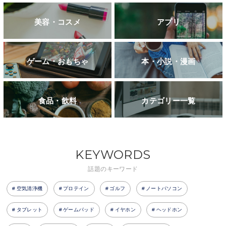
美容・コスメ
アプリ
ゲーム・おもちゃ
本・小説・漫画
食品・飲料
カテゴリー一覧
KEYWORDS
話題のキーワード
空気清浄機
プロテイン
ゴルフ
ノートパソコン
タブレット
ゲームパッド
イヤホン
ヘッドホン