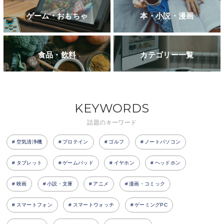
ゲーム・おもちゃ
本・小説・漫画
食品・飲料
カテゴリー一覧
KEYWORDS
話題のキーワード
空気清浄機
プロテイン
ゴルフ
ノートパソコン
タブレット
ゲームパッド
イヤホン
ヘッドホン
映画
小説・文庫
アニメ
漫画・コミック
スマートフォン
スマートウォッチ
ゲーミングPC