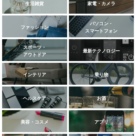
生活雑貨
家電・カメラ
パソコン・
ファッション
スマートフォン
スポーツ・
最新テクノロジー
アウトドア
インテリア
乗り物
ヘルスケア
お酒
美容・コスメ
アプリ