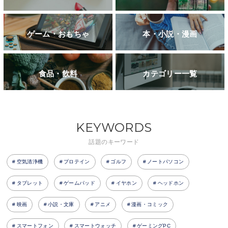
ゲーム・おもちゃ
本・小説・漫画
食品・飲料
カテゴリー一覧
KEYWORDS
話題のキーワード
空気清浄機
プロテイン
ゴルフ
ノートパソコン
タブレット
ゲームパッド
イヤホン
ヘッドホン
映画
小説・文庫
アニメ
漫画・コミック
スマートフォン
スマートウォッチ
ゲーミングPC