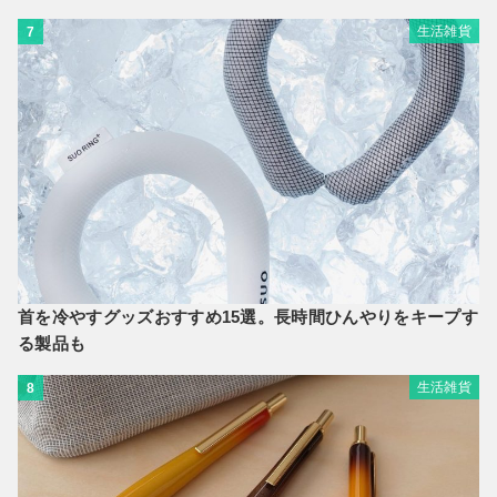
生活雑貨
7
首を冷やすグッズおすすめ15選。長時間ひんやりをキープす
る製品も
生活雑貨
8