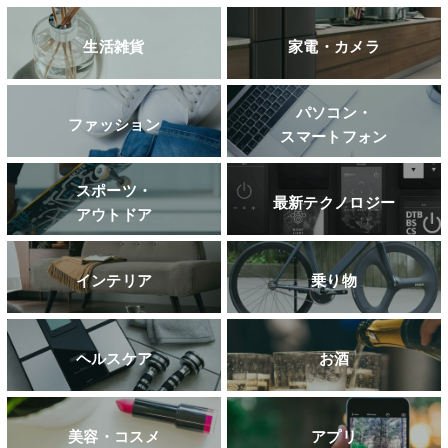
生活雑貨
家電・カメラ
パソコン・
ファッション
スマートフォン
スポーツ・
最新テクノロジー
アウトドア
インテリア
乗り物
ヘルスケア
お酒
美容・コスメ
アプリ