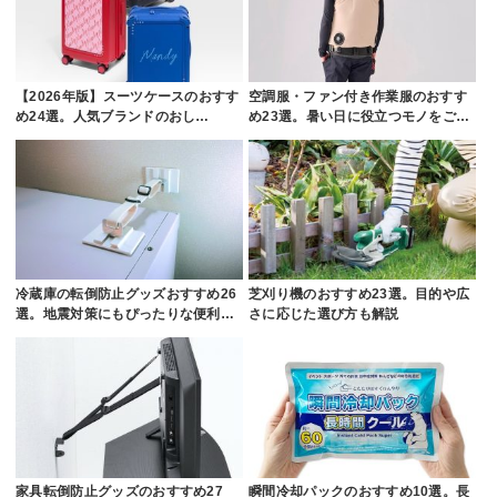
【2026年版】スーツケースのおすす
空調服・ファン付き作業服のおすす
め24選。人気ブランドのおし…
め23選。暑い日に役立つモノをご…
冷蔵庫の転倒防止グッズおすすめ26
芝刈り機のおすすめ23選。目的や広
選。地震対策にもぴったりな便利…
さに応じた選び方も解説
家具転倒防止グッズのおすすめ27
瞬間冷却パックのおすすめ10選。長