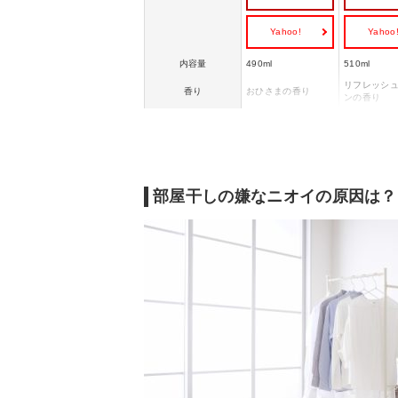
Yahoo!
Yahoo
内容量
490ml
510ml
リフレッシ
香り
おひさまの香り
ンの香り
界面活性剤、安定化
界面活性剤
成分
剤、香料
剤、香料
防菌・防臭機能
あり
あり
静電気防止機能
あり
あり
部屋干しの嫌なニオイの原因は？
ホコリ・花粉吸着防
あり
あり
止機能