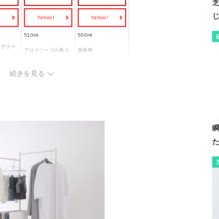
!
Yahoo!
Yahoo!
510ml
500ml
ュグリー
アロマソープの香り
無香料
、安定化
界面活性剤、安定化
界面活性剤、抗菌剤
続きを見る
剤、香料
あり
あり
あり
なし
あり
なし