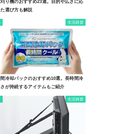
芝刈り機のおすすめ23選。目的や広さに応
じた選び方も解説
生活雑貨
6
瞬間冷却パックのおすすめ10選。長時間冷
たさが持続するアイテムもご紹介
生活雑貨
7