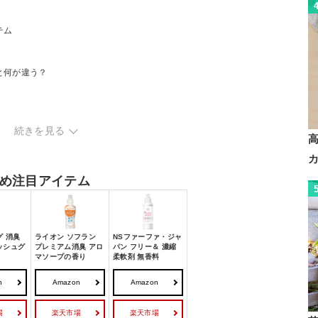
テム
と何が違う？
続きを見る
め注目アイテム
グ 消臭
ライオン ソフラン
NSファーファ・ジャ
ッシュグ
プレミアム消臭 アロ
パン フリー＆ 濃縮
り
マソープの香り
柔軟剤 無香料
n
Amazon
Amazon
場
楽天市場
楽天市場