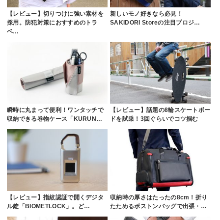
【レビュー】切りつけに強い素材を
新しいモノ好きなら必見！
採用。防犯対策におすすめのトラ
SAKIDORI Storeの注目プロジ…
ベ…
瞬時に丸まって便利！ワンタッチで
【レビュー】話題の8輪スケートボー
収納できる巻物ケース「KURUN…
ドを試乗！3回ぐらいでコツ掴む
【レビュー】指紋認証で開くデジタ
収納時の厚さはたったの8cm！折り
ル錠「BIOMETLOCK」。ど…
たためるボストンバッグで出張・…