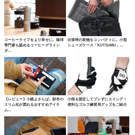
コーヒーライフをより幸せに。珈琲
出張時の荷物をコンパクトに。小型
専門家も認めるコーヒーグライン
シューズケース「KUTSUMU」…
ダ…
【レビュー】小銭よさらば。財布の
小指を固定してブレずにスイング！
スリム化が図れるおすすめアイテ
便利なゴルフ練習用グッズをご紹介
ム…