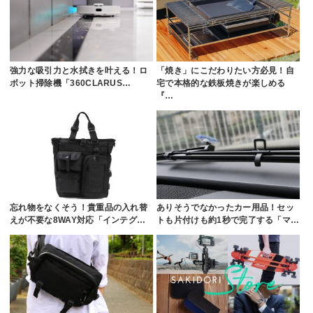
強力な吸引力と水拭きを叶える！ロ
「焼き」にこだわりたい方必見！自
ボット掃除機「360CLARUS…
宅で本格的な鉄板焼きが楽しめる
『…
忘れ物をなくそう！貴重品の入れ替
ありそうでなかったカー用品！セッ
えが不要な8WAY対応「インテグ…
トも片付けも約1秒で完了する「マ…