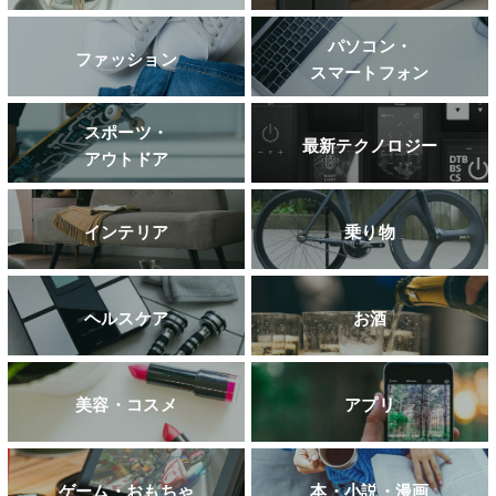
パソコン・
ファッション
スマートフォン
スポーツ・
最新テクノロジー
アウトドア
インテリア
乗り物
ヘルスケア
お酒
美容・コスメ
アプリ
ゲーム・おもちゃ
本・小説・漫画