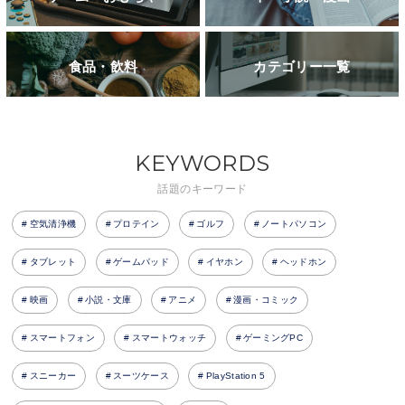
食品・飲料
カテゴリー一覧
KEYWORDS
話題のキーワード
空気清浄機
プロテイン
ゴルフ
ノートパソコン
タブレット
ゲームパッド
イヤホン
ヘッドホン
映画
小説・文庫
アニメ
漫画・コミック
スマートフォン
スマートウォッチ
ゲーミングPC
スニーカー
スーツケース
PlayStation 5