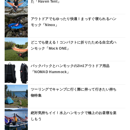
た「Haven Tent」
アウトドアでもゆったり快適！まっすぐ寝られるハン
モック「Ninox」
どこでも使える！コンパクトに折りたためる自立式ハ
ンモック「Mock ONE」
バックパックとハンモックの2in1アウトドア用品
「NOMAD Hammock」
ツーリングでキャンプに行く際に持って行きたい持ち
物特集
絶対気持ちイイ！水上ハンモックで極上のお昼寝を楽
しもう