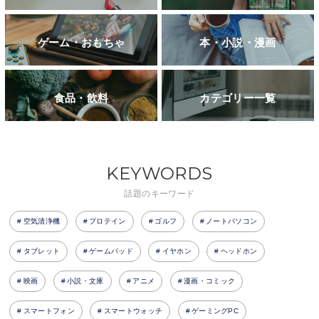
ゲーム・おもちゃ
本・小説・漫画
食品・飲料
カテゴリー一覧
KEYWORDS
話題のキーワード
空気清浄機
プロテイン
ゴルフ
ノートパソコン
タブレット
ゲームパッド
イヤホン
ヘッドホン
映画
小説・文庫
アニメ
漫画・コミック
スマートフォン
スマートウォッチ
ゲーミングPC