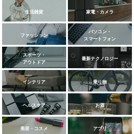
生活雑貨
家電・カメラ
パソコン・
ファッション
スマートフォン
スポーツ・
最新テクノロジー
アウトドア
インテリア
乗り物
ヘルスケア
お酒
美容・コスメ
アプリ