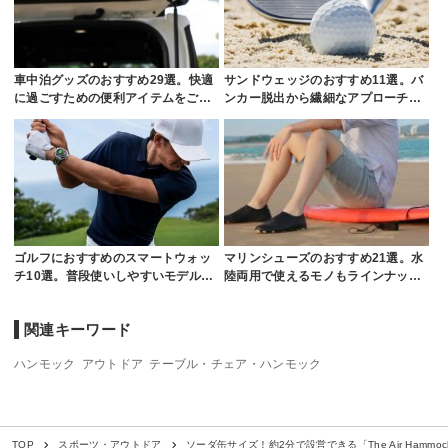
車中泊グッズのおすすめ29選。快適
サンドウェッジのおすすめ11選。バ
に過ごすための便利アイテムをご…
ンカー脱出から繊細なアプローチ…
ゴルフにおすすめのスマートウォッ
マリンシューズのおすすめ21選。水
チ10選。普段使いしやすいモデル…
陸両用で使えるモノもラインナッ…
関連キーワード
ハンモック
アウトドア
テーブル・チェア・ハンモック
ソーダ缶サイズ！約2分で設営できる「The Air Hammoc
TOP
スポーツ・アウトドア