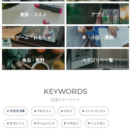
美容・コスメ
アプリ
ゲーム・おもちゃ
本・小説・漫画
食品・飲料
カテゴリー一覧
KEYWORDS
話題のキーワード
空気清浄機
プロテイン
ゴルフ
ノートパソコン
タブレット
ゲームパッド
イヤホン
ヘッドホン