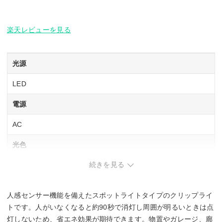
楽天レビューを見る
光源
LED
電源
AC
光色
続きを見る
昼白色相当
定格光束
人感センサー機能を備えたスポットライトタイプのクリップライ
約810 lm
トです。人がいなくなると約90秒で消灯し周囲が明るいときは点
灯しないため、省エネ効果が期待できます。物置やガレージ、廊