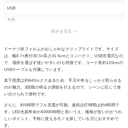
USB
光色
続きを見る
–
定格光束
ドーナツ状フォルムがおしゃれなクリップライトです。サイズ
120 lm
は、幅8.7×奥行30.5×高さ31.5cmとコンパクト。USB充電式なの
で、場所を選ばず使いやすいのも特徴です。コード長約120cmの
調光機能
USBケーブルも付属しています。
3段階
直下照度は約640ルクスあるため、手元や本をしっかり照らせる
のが魅力。3段階の明るさ調節を行えるので、シーンに応じて使
消費電力
い分けられて便利です。
4.5 W
さらに、約5時間でフル充電が可能。連続点灯時間は約4時間で
す。LED光源寿命が40000時間と長いうえ、価格が安いのがうれ
しいポイント。手軽に使えるモノを探している方におすすめで
す。