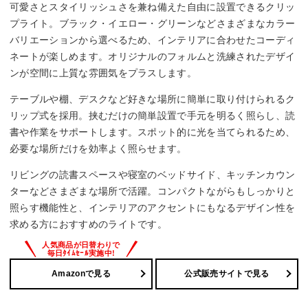
可愛さとスタイリッシュさを兼ね備えた自由に設置できるクリッ
–
プライト。ブラック・イエロー・グリーンなどさまざまなカラー
バリエーションから選べるため、インテリアに合わせたコーディ
調光機能
ネートが楽しめます。オリジナルのフォルムと洗練されたデザイ
ンが空間に上質な雰囲気をプラスします。
–
テーブルや棚、デスクなど好きな場所に簡単に取り付けられるク
消費電力
リップ式を採用。挟むだけの簡単設置で手元を明るく照らし、読
書や作業をサポートします。スポット的に光を当てられるため、
最大60 W
必要な場所だけを効率よく照らせます。
リビングの読書スペースや寝室のベッドサイド、キッチンカウン
ターなどさまざまな場所で活躍。コンパクトながらもしっかりと
照らす機能性と、インテリアのアクセントにもなるデザイン性を
求める方におすすめのライトです。
Amazonで見る
公式販売サイトで見る