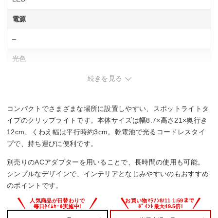
電源
–
光色
続きを見る
–
定格光束
コンパクトでさまざまな場所に設置しやすい、スポットライトタ
–
イプのクリップライトです。本体サイズは幅8.7×高さ21×奥行き
12cm、くわえ幅は平行時約3cm。乾電池で光るコードレスタイ
調光機能
プで、持ち運びに便利です。
–
別売りのACアダプターを用いることで、長時間の使用も可能。
シンプルなデザインで、インテリアとなじみやすいのもおすすめ
消費電力
のポイントです。
3 W