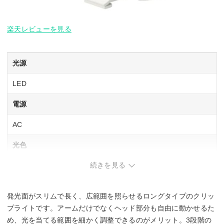
楽天レビューを見る
光源
LED
電源
AC
光色
続きを見る
昼光色相当
定格光束
発光面がスリムで長く、広範囲を照らせるロングタイプのクリッ
620 lm
プライトです。アームだけでなくヘッド部分も自由に動かせるた
め、光を当てる範囲を細かく調整できるのがメリット。3段階の