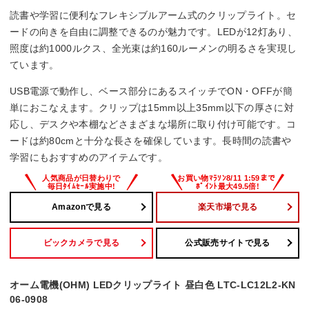
定格光束
読書や学習に便利なフレキシブルアーム式のクリップライト。セ
160 lm
ードの向きを自由に調整できるのが魅力です。LEDが12灯あり、
照度は約1000ルクス、全光束は約160ルーメンの明るさを実現し
調光機能
ています。
–
USB電源で動作し、ベース部分にあるスイッチでON・OFFが簡
単におこなえます。クリップは15mm以上35mm以下の厚さに対
消費電力
応し、デスクや本棚などさまざまな場所に取り付け可能です。コ
ードは約80cmと十分な長さを確保しています。長時間の読書や
2.8 W
学習にもおすすめのアイテムです。
Amazonで見る
楽天市場で見る
ビックカメラで見る
公式販売サイトで見る
オーム電機(OHM) LEDクリップライト 昼白色 LTC-LC12L2-KN
06-0908