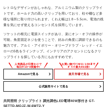
定格光束
レトロなデザインがおしゃれな、アルミニウム製のクリップライ
–
トです。ホールド力の高いクリップを用いており、柱や棚など多
様な場所に取り付けられます。くわえ幅は1.8～5.5cm。電池の残
調光機能
量を気にせず使えるコンセント式を採用しています。
–
ソケットの根元に電源スイッチがあり、楽にオン・オフの操作が
可能。角度固定ネジを使うことで、好みの角度に調節できるのも
消費電力
魅力です。アルミ・アイボリー・オリーブドラブ・レッド・イエ
ローの5色をラインナップ。インテリアのアクセントになるクリ
–
ップライトを探している方にもおすすめです。
Amazonで見る
楽天市場で見る
公式販売サイトで見る
共同照明 クリップライト 調光調色LED電球40W形付き GT-
SETTD-MQJZ-W-6WT2-Y