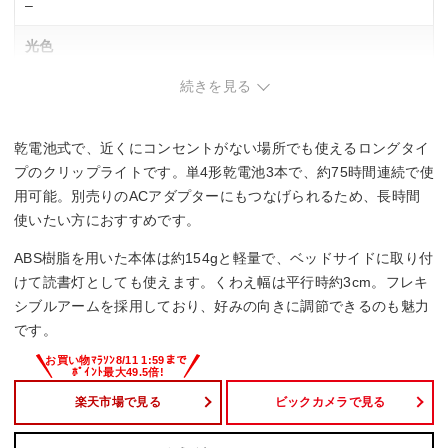
–
光色
続きを見る
–
定格光束
乾電池式で、近くにコンセントがない場所でも使えるロングタイ
–
プのクリップライトです。単4形乾電池3本で、約75時間連続で使
用可能。別売りのACアダプターにもつなげられるため、長時間
調光機能
使いたい方におすすめです。
–
ABS樹脂を用いた本体は約154gと軽量で、ベッドサイドに取り付
けて読書灯としても使えます。くわえ幅は平行時約3cm。フレキ
消費電力
シブルアームを採用しており、好みの向きに調節できるのも魅力
です。
–
楽天市場で見る
ビックカメラで見る