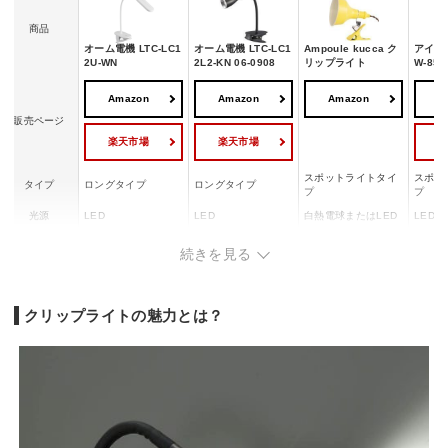
商品
オーム電機 LTC-LC1
オーム電機 LTC-LC1
Ampoule kucca ク
アイリ
2U-WN
2L2-KN 06-0908
リップライト
W-85
Amazon
Amazon
Amazon
A
販売ページ
楽天市場
楽天市場
スポットライトタイ
スポッ
タイプ
ロングタイプ
ロングタイプ
プ
プ
光源
LED
LED
白熱電球またはLED
LED
電源
USB
AC/USB
AC
AC
続きを見る
光色
昼白色相当
昼白色相当
ー
昼白色
定格光束
160 lm
300 lm
ー
約810 
調光機能
ー
2段階
ー
ー
クリップライトの魅力とは？