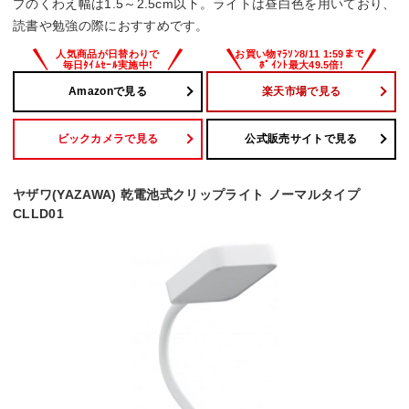
プのくわえ幅は1.5～2.5cm以下。ライトは昼白色を用いており、
読書や勉強の際におすすめです。
4.7 W
Amazonで見る
楽天市場で見る
ビックカメラで見る
公式販売サイトで見る
ヤザワ(YAZAWA) 乾電池式クリップライト ノーマルタイプ
CLLD01