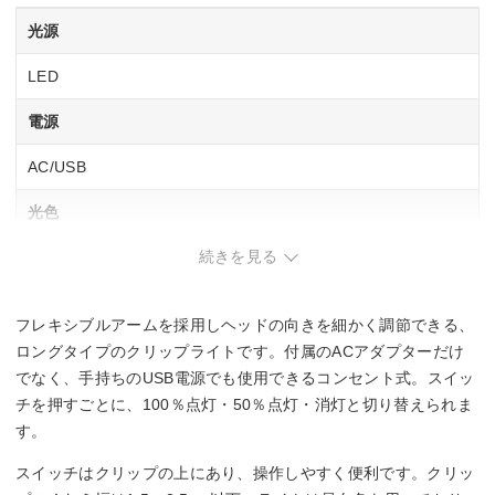
光源
LED
電源
AC/USB
光色
続きを見る
昼白色相当
定格光束
フレキシブルアームを採用しヘッドの向きを細かく調節できる、
300 lm
ロングタイプのクリップライトです。付属のACアダプターだけ
でなく、手持ちのUSB電源でも使用できるコンセント式。スイッ
調光機能
チを押すごとに、100％点灯・50％点灯・消灯と切り替えられま
す。
2段階
スイッチはクリップの上にあり、操作しやすく便利です。クリッ
消費電力