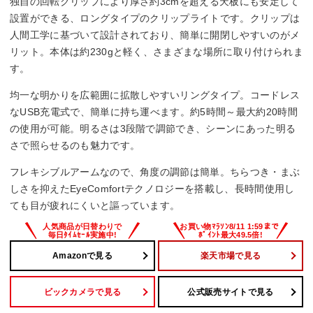
独自の回転クリップにより厚さ約3cmを超える天板にも安定して
200 lm
設置ができる、ロングタイプのクリップライトです。クリップは
人間工学に基づいて設計されており、簡単に開閉しやすいのがメ
調光機能
リット。本体は約230gと軽く、さまざまな場所に取り付けられま
す。
3段階
均一な明かりを広範囲に拡散しやすいリングタイプ。コードレス
消費電力
なUSB充電式で、簡単に持ち運べます。約5時間～最大約20時間
の使用が可能。明るさは3段階で調節でき、シーンにあった明る
5 W
さで照らせるのも魅力です。
フレキシブルアームなので、角度の調節は簡単。ちらつき・まぶ
しさを抑えたEyeComfortテクノロジーを搭載し、長時間使用し
ても目が疲れにくいと謳っています。
Amazonで見る
楽天市場で見る
ビックカメラで見る
公式販売サイトで見る