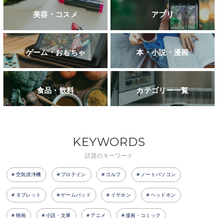
美容・コスメ
アプリ
ゲーム・おもちゃ
本・小説・漫画
食品・飲料
カテゴリー一覧
KEYWORDS
話題のキーワード
空気清浄機
プロテイン
ゴルフ
ノートパソコン
タブレット
ゲームパッド
イヤホン
ヘッドホン
映画
小説・文庫
アニメ
漫画・コミック