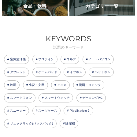
食品・飲料
カテゴリー一覧
KEYWORDS
話題のキーワード
空気清浄機
プロテイン
ゴルフ
ノートパソコン
タブレット
ゲームパッド
イヤホン
ヘッドホン
映画
小説・文庫
アニメ
漫画・コミック
スマートフォン
スマートウォッチ
ゲーミングPC
スニーカー
スーツケース
PlayStation 5
リュックサック(バックパック)
除湿機