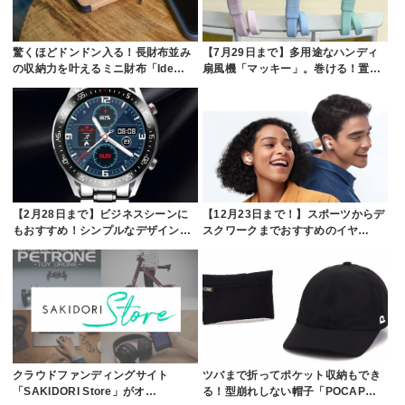
驚くほどドンドン入る！長財布並み
【7月29日まで】多用途なハンディ
の収納力を叶えるミニ財布「Ide…
扇風機「マッキー」。巻ける！置…
【2月28日まで】ビジネスシーンに
【12月23日まで！】スポーツからデ
もおすすめ！シンプルなデザイン…
スクワークまでおすすめのイヤ…
クラウドファンディングサイト
ツバまで折ってポケット収納もでき
「SAKIDORI Store」がオ…
る！型崩れしない帽子「POCAP…