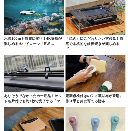
水深100mを自在に航行！4K撮影が
「焼き」にこだわりたい方必見！自
楽しめる水中ドローン「BW …
宅で本格的な鉄板焼きが楽しめる
『…
ありそうでなかったカー用品！セッ
定期点検付きのヌメ革財布が登場。
トも片付けも約1秒で完了する「マ…
作り手と共に育てる財布