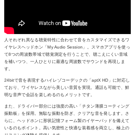
人それぞれ異なる聴覚特性に合わせて音をカスタマイズできるワ
イヤレスヘッドホン「My Audio Session」。スマホアプリを使っ
て8つの周波数帯域で聴覚測定を行うことで、聴こえにくい音域
を補いつつ、一人ひとりに最適な周波数でサウンドを再現しま
す。
24bitで音を表現するハイレゾコーデックの「aptX HD」に対応し
ており、ワイヤレスながら美しい音質を実現。通話も可能で、鮮
明な音声で会話を楽しめるのもメリットです。
また、ドライバー部分には強度の高い「チタン薄膜コーティング
振動板」を採用。無駄な振動を防ぎ、クリアな音を発します。さ
らに、ヘッドホンに形状記憶フォーム製のイヤーパッドを備えて
いるのもポイント。高い気密性と快適な装着感を両立し、極上の
リスニング体験を提供します。