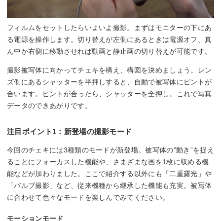
フィルムをセットしたらいよいよ撮影。まずはモニターの下にあ
る電源を操作します。切り替えが左側にあるときは電源オフ、真
ん中か右側に移動させれば動画と静止画の切り替えが可能です。
撮影被写体に向かってチェキを構え、構図を決めましょう。レン
ズ側にあるシャッターを半押しすると、自動で被写体にピントが
合います。ピントが合ったら、シャッターを全押し。これで写真
データのできあがりです。
注目ポイント1：新登場の撮影モード
今回のチェキには3種類のモードが新登場。被写体の”動き”を捉え
ることにフォーカスした機能や、さまざまな画を1枚に収める機
能などが加わりました。ここで紹介する以外にも「二重露光」や
「バルブ撮影」など、従来機種から継承した機能も充実。被写体
に合わせて色々なモードを楽しんでみてください。
モーションモード