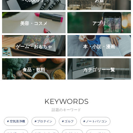
ヘルスケア
お酒
美容・コスメ
アプリ
ゲーム・おもちゃ
本・小説・漫画
食品・飲料
カテゴリー一覧
KEYWORDS
話題のキーワード
空気清浄機
プロテイン
ゴルフ
ノートパソコン