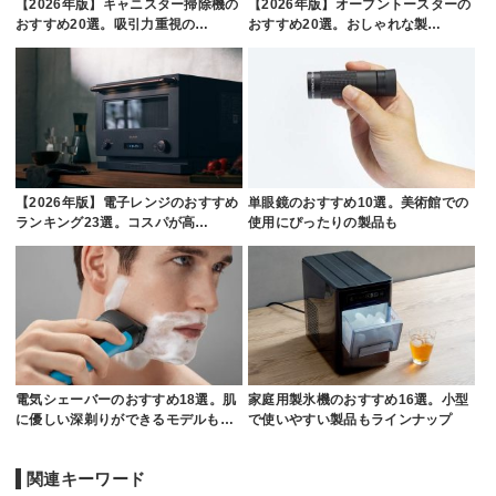
【2026年版】キャニスター掃除機の
【2026年版】オーブントースターの
おすすめ20選。吸引力重視の…
おすすめ20選。おしゃれな製…
【2026年版】電子レンジのおすすめ
単眼鏡のおすすめ10選。美術館での
ランキング23選。コスパが高…
使用にぴったりの製品も
電気シェーバーのおすすめ18選。肌
家庭用製氷機のおすすめ16選。小型
に優しい深剃りができるモデルも…
で使いやすい製品もラインナップ
関連キーワード