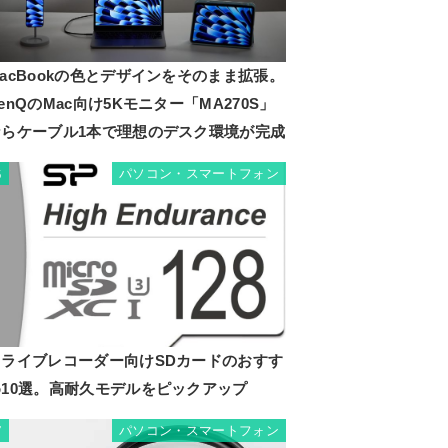
acBookの色とデザインをそのまま拡張。
enQのMac向け5Kモニター「MA270S」
ならケーブル1本で理想のデスク環境が完成
パソコン・スマートフォン
6
ドライブレコーダー向けSDカードのおすす
め10選。高耐久モデルをピックアップ
パソコン・スマートフォン
7