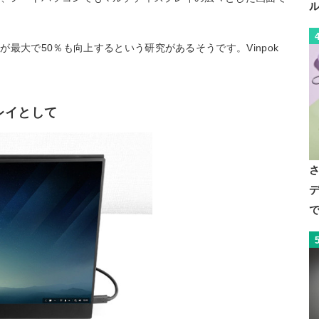
最大で50％も向上するという研究があるそうです。Vinpok
。
レイとして
デ
で