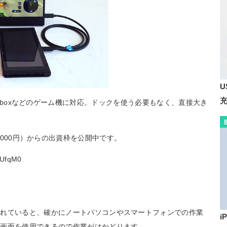
U
Switch、Xboxなどのゲーム機に対応。ドックを使う必要もなく、直接大き
ル（約2万2000円）からの出資枠を公開中です。
eUfqM0
慣れていると、確かにノートパソコンやスマートフォンでの作業
i
い画面を使用できるので作業がはかどります。