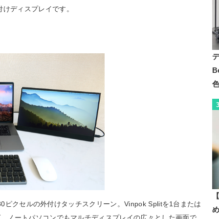
る外付けディスプレイです。
B
【
0×1080ピクセルの外付けタッチスクリーン。Vinpok Splitを1台または
でつなげば、ノートパソコンでもマルチディスプレイの広々とした画面で