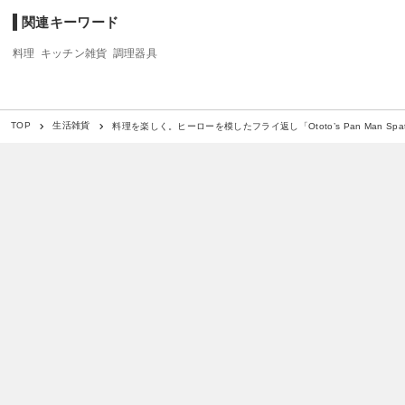
関連キーワード
料理
キッチン雑貨
調理器具
料理を楽しく。ヒーローを模したフライ返し「Ototo’s Pan Man Spat
TOP
生活雑貨