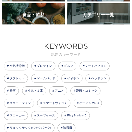
食品・飲料
カテゴリー一覧
KEYWORDS
話題のキーワード
空気清浄機
プロテイン
ゴルフ
ノートパソコン
タブレット
ゲームパッド
イヤホン
ヘッドホン
映画
小説・文庫
アニメ
漫画・コミック
スマートフォン
スマートウォッチ
ゲーミングPC
スニーカー
スーツケース
PlayStation 5
リュックサック(バックパック)
除湿機