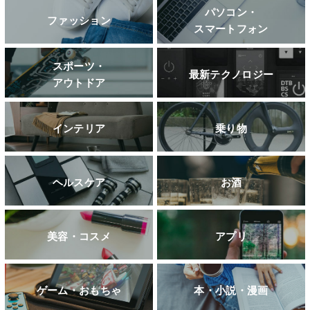
パソコン・
ファッション
スマートフォン
スポーツ・
最新テクノロジー
アウトドア
インテリア
乗り物
ヘルスケア
お酒
美容・コスメ
アプリ
ゲーム・おもちゃ
本・小説・漫画