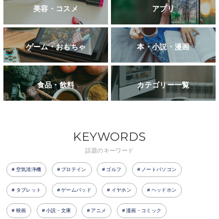
美容・コスメ
アプリ
ゲーム・おもちゃ
本・小説・漫画
食品・飲料
カテゴリー一覧
KEYWORDS
話題のキーワード
空気清浄機
プロテイン
ゴルフ
ノートパソコン
タブレット
ゲームパッド
イヤホン
ヘッドホン
映画
小説・文庫
アニメ
漫画・コミック