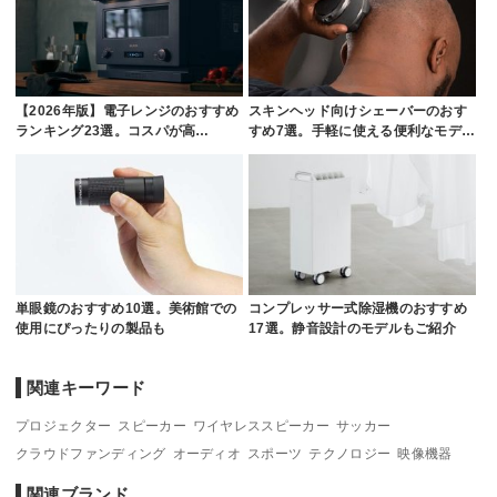
【2026年版】電子レンジのおすすめ
スキンヘッド向けシェーバーのおす
ランキング23選。コスパが高…
すめ7選。手軽に使える便利なモデ…
単眼鏡のおすすめ10選。美術館での
コンプレッサー式除湿機のおすすめ
使用にぴったりの製品も
17選。静音設計のモデルもご紹介
関連キーワード
プロジェクター
スピーカー
ワイヤレススピーカー
サッカー
クラウドファンディング
オーディオ
スポーツ
テクノロジー
映像機器
関連ブランド