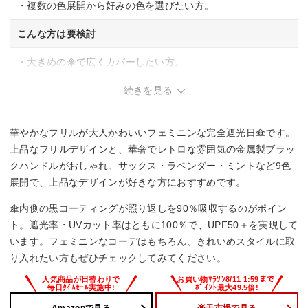
・複数の色展開から好みの色を選びたい方。
こんな方は要検討
・大きめの傘で広くカバーしたい方。
・生地の質感が重要な方。
・持ち手の太さや握りやすさを重視する方。
続きを見る
華やかなフリルが大人かわいいフェミニンな完全遮光日傘です。
上品なフリルデザインと、華奢でレトロな雰囲気の金属製ブラッ
クハンドルがおしゃれ。サックス・ラベンダー・ミントなど9色
展開で、上品なデザインが好きな方におすすめです。
傘内側の黒コーティングが照り返しを90％吸収するのがポイン
ト。遮光率・UVカット率はともに100％で、UPF50＋を実現して
います。フェミニンなコーデはもちろん、きれいめスタイルに取
り入れたい方もぜひチェックしてみてください。
Amazonで見る
楽天市場で見る