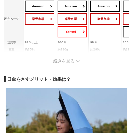
Amazon
Amazon
Amazon
A
楽天市場
楽天市場
楽天市場
販売ページ
Yahoo!
Y
遮光率
99％以上
100％
99％
100％
重量
約358g
約210g
約290g
約189
厚さ約4
収納時サイズ
約全長72cm
約17×6cm
約26.5×4.3cm
続きを見る
長さ約2
開閉タイプ
ジャンプ式
手開
手開
ワンタ
日傘をさすメリット・効果は？