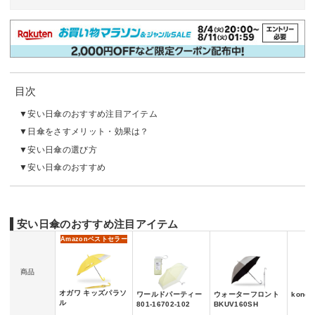
目次
安い日傘のおすすめ注目アイテム
日傘をさすメリット・効果は？
安い日傘の選び方
安い日傘のおすすめ
安い日傘のおすすめ注目アイテム
Amazon
ベストセラー
商品
オガワ キッズパラソ
ワールドパーティー
ウォーターフロント
konc
ル
801-16702-102
BKUV160SH