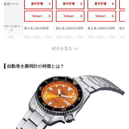
楽天市場
楽天市場
楽天市場
販売ページ
Yahoo!
Yahoo!
Yahoo!
Y
パワーリザー
最大巻上時40時間
最大巻上時約41時間
最大巻上時約41時間
最大巻
ブ
精度
日差＋45秒～－35秒
日差＋45秒～－35秒
日差＋45秒～－35秒
日差＋
防水性
5気圧防水
10気圧防水
日常生活用防水
10気
続きを見る
バンド素材
ステンレス
ステンレス
ステンレス
ステン
幅3.6x高さ4x奥行1.
幅3.8x高さ4.42x奥
幅4.18x高さ4.83x奥
幅4.2
サイズ
2cm
行1.21cm
行1.2cm
行1.51
自動巻き腕時計の特徴とは？