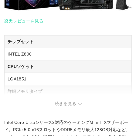
楽天レビューを見る
チップセット
INTEL Z890
CPUソケット
LGA1851
詳細メモリタイプ
続きを見る
DIMM DDR5
メモリスロット数
Intel Core Ultraシリーズ2対応のゲーミングMini-ITXマザーボー
2
ド。PCIe 5.0 x16スロットやDDR5メモリ最大128GB対応など、