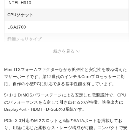
INTEL H610
CPUソケット
LGA1700
詳細メモリタイプ
続きを見る
DIMM DDR4
メモリスロット数
Mini-ITXフォームファクターながら拡張性と安定性を兼ね備えた
2
マザーボードです。第12世代のインテルCoreプロセッサーに対
応。自作の小型PCに対応できる基本性能を有しています。
5+1+1 DrMOSパワーステージによる安定した電源設計で、CPU
のパフォーマンスを安定して引き出せるのが特徴。映像出力は
DisplayPort・HDMI・D-Subの3系統です。
PCIe 3.0対応のM.2スロットと4基のSATAポートを搭載してお
り、用途に応じた柔軟なストレージ構成が可能。コンパクトで安