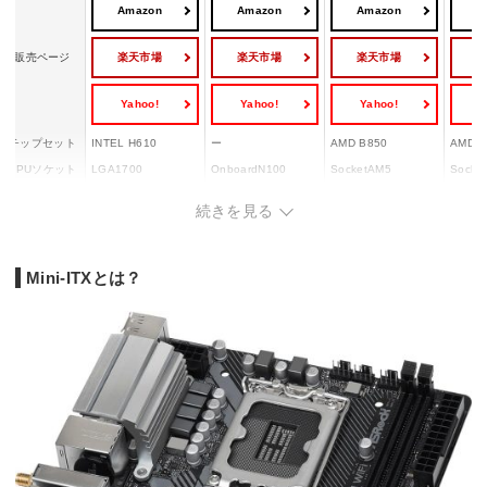
Amazon
Amazon
Amazon
A
楽天市場
楽天市場
楽天市場
販売ページ
Yahoo!
Yahoo!
Yahoo!
Y
チップセット
INTEL H610
ー
AMD B850
AMD B
CPUソケット
LGA1700
OnboardN100
SocketAM5
Socke
詳細メモリタ
DIMM DDR4
S.O.DIMM DDR4
DIMM DDR5
DIMM 
続きを見る
イプ
Mini-ITXとは？