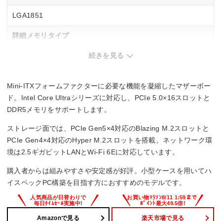
LGA1851
詳細メモリタイプ
続きを見る
DIMM DDR5
メモリスロット数
Mini-ITXフォームファクターに必要な機能を凝縮したマザーボー
2
ド。Intel Core Ultraシリーズに対応し、PCIe 5.0×16スロットと
DDR5メモリをサポートします。
ストレージ面では、PCIe Gen5×4対応のBlazing M.2スロットと
PCIe Gen4×4対応のHyper M.2スロットを搭載。ネットワーク環
境は2.5ギガビットLANとWi-Fi 6Eに対応しています。
購入者からは組みやすさや安定感が好評。小型ケースを用いてハ
イスペックPC構築を目指す方におすすめのモデルです。
Amazonで見る
楽天市場で見る