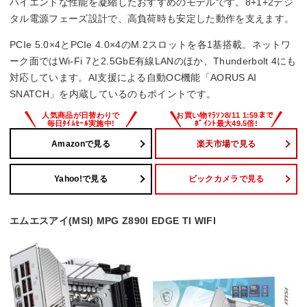
ハイエンドな性能を凝縮したおすすめのモデルです。8+1+2デジ
タル電源フェーズ設計で、高負荷時も安定した動作を支えます。
PCIe 5.0×4とPCIe 4.0×4のM.2スロットを各1基搭載。ネットワ
ーク面ではWi-Fi 7と2.5GbE有線LANのほか、Thunderbolt 4にも
対応しています。AI支援による自動OC機能「AORUS AI
SNATCH」を内蔵しているのもポイントです。
Amazonで見る
楽天市場で見る
Yahoo!で見る
ビックカメラで見る
エムエスアイ(MSI) MPG Z890I EDGE TI WIFI