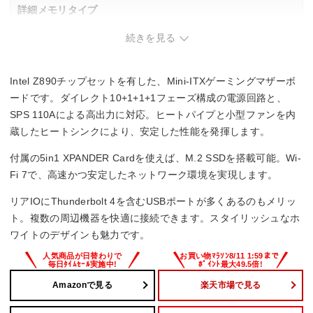
詳細メモリタイプ
続きを見る
DIMM DDR5
メモリスロット数
Intel Z890チップセットを有した、Mini-ITXゲーミングマザーボ
2
ードです。ダイレクト10+1+1+1フェーズ構成の電源回路と、
SPS 110Aによる高出力に対応。ヒートパイプと小型ファンを内
蔵したヒートシンクにより、安定した性能を発揮します。
付属の5in1 XPANDER Cardを使えば、M.2 SSDを搭載可能。Wi-
Fi 7で、高速かつ安定したネットワーク環境を実現します。
リアIOにThunderbolt 4を含むUSBポートが多くあるのもメリッ
ト。複数の周辺機器を快適に接続できます。スタイリッシュなホ
ワイトのデザインも魅力です。
Amazonで見る
楽天市場で見る