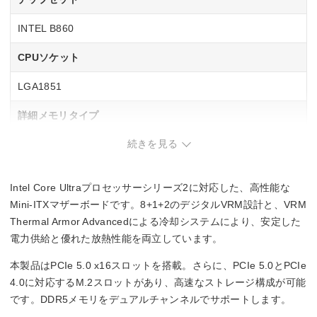
INTEL B860
CPUソケット
LGA1851
詳細メモリタイプ
続きを見る
DIMM DDR5
メモリスロット数
Intel Core Ultraプロセッサーシリーズ2に対応した、高性能な
2
Mini-ITXマザーボードです。8+1+2のデジタルVRM設計と、VRM
Thermal Armor Advancedによる冷却システムにより、安定した
電力供給と優れた放熱性能を両立しています。
本製品はPCIe 5.0 x16スロットを搭載。さらに、PCIe 5.0とPCIe
4.0に対応するM.2スロットがあり、高速なストレージ構成が可能
です。DDR5メモリをデュアルチャンネルでサポートします。