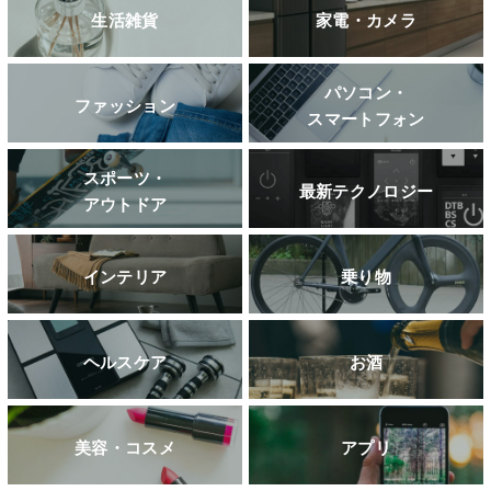
生活雑貨
家電・カメラ
パソコン・
ファッション
スマートフォン
スポーツ・
最新テクノロジー
アウトドア
インテリア
乗り物
ヘルスケア
お酒
美容・コスメ
アプリ