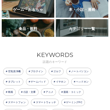
ゲーム・おもちゃ
本・小説・漫画
食品・飲料
カテゴリー一覧
KEYWORDS
話題のキーワード
空気清浄機
プロテイン
ゴルフ
ノートパソコン
タブレット
ゲームパッド
イヤホン
ヘッドホン
映画
小説・文庫
アニメ
漫画・コミック
スマートフォン
スマートウォッチ
ゲーミングPC