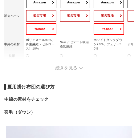
Amazon
Amazon
Amazon
A
楽天市場
楽天市場
楽天市場
販売ページ
Yahoo!
Yahoo!
ポリエステル90%、
ホワイトダックダウ
Naiaアセテート吸湿
中綿の素材
再生繊維（セルロー
ン70%、フェザー3
ポリエ
通気繊維
ス）10%
0%
洗濯
◯
◯
◯
◯
機能性
ー
抗菌、防臭
防ダニ
ー
続きを見る
夏用掛け布団の選び方
中綿の素材をチェック
羽毛（ダウン）