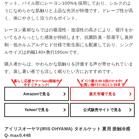
ケット。パイル部にレーヨン100%を採用しており、シルクのよ
うになめらかな肌触りと上品な光沢が特徴です。ドレープ性が高
く、体にやさしく沿うのもポイント。
レーヨン素材ならではの吸湿性・放湿性の高さにより、寝汗をか
いてもさらっとした感覚が持続します。抗菌防臭・部屋干し臭抑
制・低ホルムアルデヒド仕様で衛生面にも配慮しており、シング
ルサイズは約幅140×奥行190cmです。
購入者からは、やわらかな肌触りを評価する声が寄せられていま
す。蒸し暑い夜でも涼しく眠りたい方におすすめです。
Amazonで見る
楽天市場で見る
Yahoo!で見る
公式販売サイトで見る
アイリスオーヤマ(IRIS OHYAMA) タオルケット 夏用 接触冷感
Q-ｍax0.448