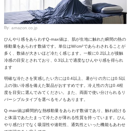
By:
amazon.co.jp
ひんやり感をあらわすQ-max値は、肌が生地に触れた瞬間の熱の
移動量をあらわす数値です。単位はW/cm²であらわされることが
多く、数値が大きいほど冷たく感じます。一般に0.2以上が接触
冷感の目安とされており、0.3以上で適度なひんやり感を得られ
ます
明確な冷たさを実感したい方には0.4以上、暑がりの方には0.5以
上の強い冷感を備えた製品がおすすめです。冷え性の方は0.4程
度を目安に選んでみてください。また、両面で使い分けられるリ
バーシブルタイプを選べるモノもあります。
Q-max値は瞬間的な熱移動量をあらわす数値であり、触れ続ける
と体温であたたまって冷たさが薄れる性質を持っています。ひん
やり感だけでなく吸湿性や速乾性、通気性といった機能もあわせ