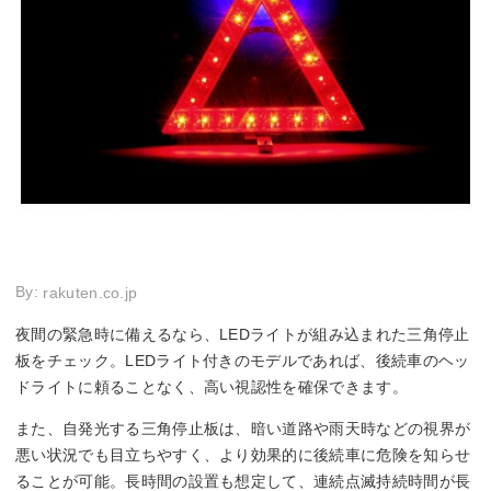
By:
rakuten.co.jp
夜間の緊急時に備えるなら、LEDライトが組み込まれた三角停止
板をチェック。LEDライト付きのモデルであれば、後続車のヘッ
ドライトに頼ることなく、高い視認性を確保できます。
また、自発光する三角停止板は、暗い道路や雨天時などの視界が
悪い状況でも目立ちやすく、より効果的に後続車に危険を知らせ
ることが可能。長時間の設置も想定して、連続点滅持続時間が長