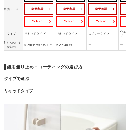
楽天市場
楽天市場
楽天市場
販売ページ
Yahoo!
Yahoo!
Yahoo!
Y
ウェッ
タイプ
リキッドタイプ
リキッドタイプ
スプレータイプ
プ
曇り止めの持
約20回分の入浴まで
約2〜3週間
ー
ー
続期間
鏡用曇り止め・コーティングの選び方
タイプで選ぶ
リキッドタイプ