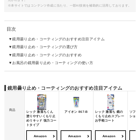
※本サイトではコンテンツ作成に当たり、一部AI技術を補助的に活用しております。
目次
鏡用曇り止め・コーティングのおすすめ注目アイテム
鏡用曇り止め・コーティングの選び方
鏡用曇り止め・コーティングのおすすめ
お風呂の鏡用曇り止め・コーティングの使い方
鏡用曇り止め・コーティングのおすすめ注目アイテム
商品
レック 激落ちくん
アイオン 867-B
レック 激落ち 鏡の
ソフト
塗りやすいくもり止
くもり止めスプレー
ション 
めリキッド 強力コー
お手軽コート
トタイプ
Amazon
Amazon
Amazon
A