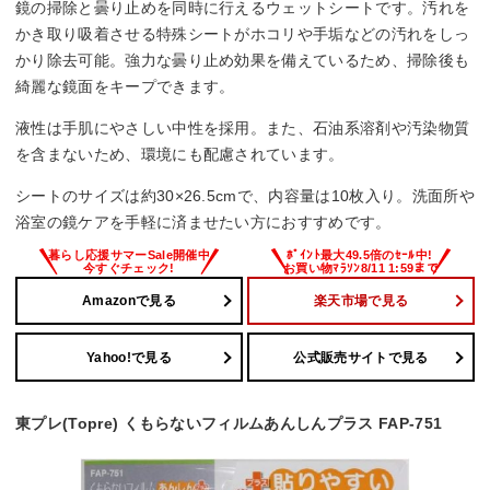
鏡の掃除と曇り止めを同時に行えるウェットシートです。汚れを
かき取り吸着させる特殊シートがホコリや手垢などの汚れをしっ
かり除去可能。強力な曇り止め効果を備えているため、掃除後も
綺麗な鏡面をキープできます。
液性は手肌にやさしい中性を採用。また、石油系溶剤や汚染物質
を含まないため、環境にも配慮されています。
シートのサイズは約30×26.5cmで、内容量は10枚入り。洗面所や
浴室の鏡ケアを手軽に済ませたい方におすすめです。
Amazonで見る
楽天市場で見る
Yahoo!で見る
公式販売サイトで見る
東プレ(Topre) くもらないフィルムあんしんプラス FAP-751