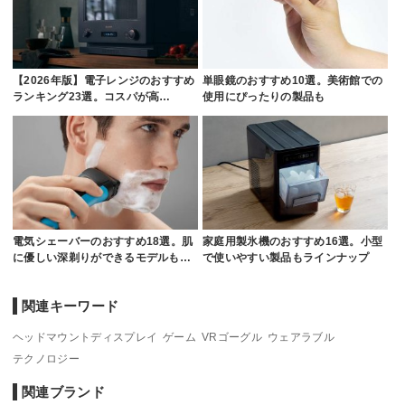
【2026年版】電子レンジのおすすめ
単眼鏡のおすすめ10選。美術館での
ランキング23選。コスパが高…
使用にぴったりの製品も
電気シェーバーのおすすめ18選。肌
家庭用製氷機のおすすめ16選。小型
に優しい深剃りができるモデルも…
で使いやすい製品もラインナップ
関連キーワード
ヘッドマウントディスプレイ
ゲーム
VRゴーグル
ウェアラブル
テクノロジー
関連ブランド