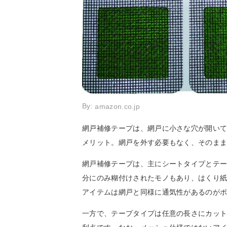
By:
amazon.co.jp
網戸補修テープは、網戸に小さな穴が開い
メリット。網戸を外す必要もなく、そのま
網戸補修テープは、主にシートタイプとテー
分にのみ糊付けされたモノもあり、はくり
アイテムは網戸と同様に通気性があるのが
一方で、テープタイプは任意の長さにカッ