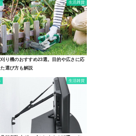
生活雑貨
4
芝刈り機のおすすめ23選。目的や広さに応
じた選び方も解説
生活雑貨
5