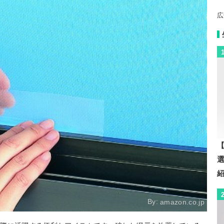
広
【
By:
amazon.co.jp