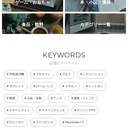
ゲーム・おもちゃ
本・小説・漫画
食品・飲料
カテゴリー一覧
KEYWORDS
話題のキーワード
空気清浄機
プロテイン
ゴルフ
ノートパソコン
タブレット
ゲームパッド
イヤホン
ヘッドホン
映画
小説・文庫
アニメ
漫画・コミック
スマートフォン
スマートウォッチ
ゲーミングPC
スニーカー
スーツケース
PlayStation 5