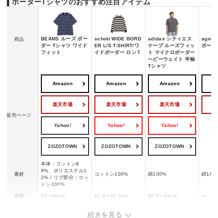
ボーダーTシャツのおすすめ注目アイテム
BEAMS ルーズ ボー
schott WIDE BORD
adidas シティエス
agnes
商品
ダー Tシャツ ワイド
ER L/S T-SHIRT/ワ
ケープ ルーズフィッ
ボーダ
フィット
イドボーダー ロンＴ
ト マイクロボーダー
ヘビーウェイト 半袖
Tシャツ
Amazon
Amazon
Amazon
A
楽天市場
楽天市場
楽天市場
販売ページ
Yahoo!
Yahoo!
Yahoo!
ZOZOTOWN
ZOZOTOWN
ZOZOTOWN
本体：コットン8
8%、ポリエステル1
素材
コットン100%
綿100%
綿100
2% / リブ部分：コッ
トン100%
身幅
57〜66cm
51.5〜61.5cm
50.5〜64cm
ー
着丈
65〜76cm
66.5〜75cm
66〜73.5cm
69.5〜
続きを見る