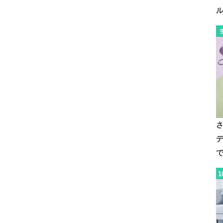
デ
で
1