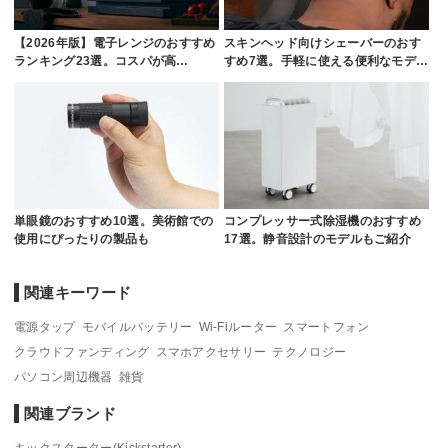
【2026年版】電子レンジのおすすめ
スキンヘッド向けシェーバーのおす
ランキング23選。コスパが高…
すめ7選。手軽に使える便利なモデ…
単眼鏡のおすすめ10選。美術館での
コンプレッサー式除湿機のおすすめ
使用にぴったりの製品も
17選。静音設計のモデルもご紹介
関連キーワード
電源タップ
モバイルバッテリー
Wi-Fiルーター
スマートフォン
クラウドファンディング
スマホアクセサリー
テクノロジー
パソコン周辺機器
雑貨
関連ブランド
キックスターター(Kickstarter)