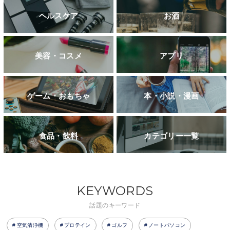
ヘルスケア
お酒
美容・コスメ
アプリ
ゲーム・おもちゃ
本・小説・漫画
食品・飲料
カテゴリー一覧
KEYWORDS
話題のキーワード
空気清浄機
プロテイン
ゴルフ
ノートパソコン