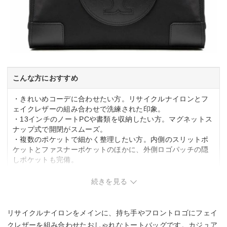
こんな方におすすめ
・きれいめコーデに合わせたい方。リサイクルナイロンとフ
ェイクレザーの組み合わせで洗練された印象。
・13インチのノートPCや書類を収納したい方。マグネットス
ナップ式で開閉がスムーズ。
・複数のポケットで細かく整理したい方。内側のスリットポ
ケットとファスナーポケットのほかに、外側ロゴパッチの隠
しポケットも完備。
こんな方は要検討
続きを見る
・大容量が必要な方。
・リュックタイプを探している方。
リサイクルナイロンをメインに、持ち手やフロントロゴにフェイ
クレザーを組み合わせたおしゃれなトートバッグです。カジュア