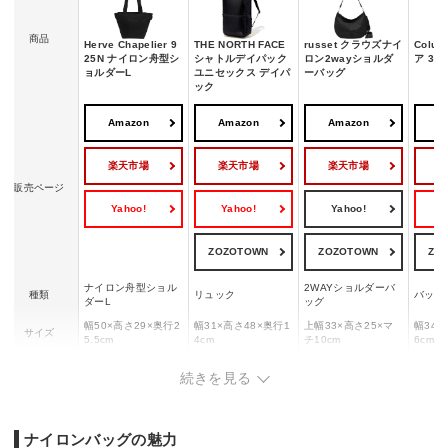
商品
Herve Chapelier 9
THE NORTH FACE
russet クラウズナイ
Colu
25N ナイロン舟型シ
シャトルデイパック
ロン2wayショルダ
ア 30
ョルダーL
ユニセックス デイパ
ーバッグ
ック
Amazon
Amazon
Amazon
A
楽天市場
楽天市場
楽天市場
販売ページ
Yahoo!
Yahoo!
Yahoo!
Y
ZOZOTOWN
ZOZOTOWN
ZO
ナイロン舟型ショル
2WAYショルダーバ
種類
リュック
バック
ダーL
ッグ
幅50×高さ29×奥行2
幅31×高さ48×奥行1
上幅33×高さ25×マ
幅34×
サイズ
5.5cm
4cm
チ10cm
6cm
重量
330g
約90g
330g
700g
続きを見る
ナイロンバッグの魅力