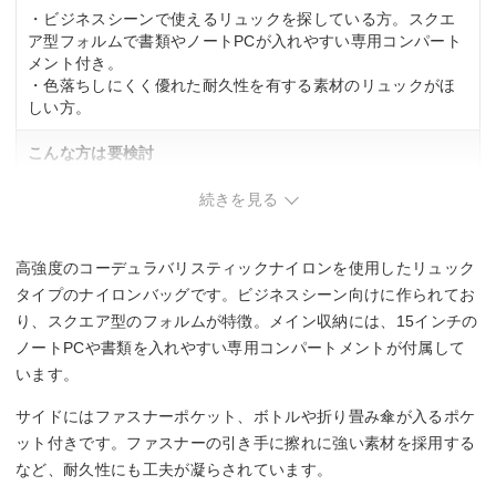
・ビジネスシーンで使えるリュックを探している方。スクエ
ア型フォルムで書類やノートPCが入れやすい専用コンパート
メント付き。
・色落ちしにくく優れた耐久性を有する素材のリュックがほ
しい方。
こんな方は要検討
・リュックだけでなく、手持ちや肩掛けにも対応したものが
続きを見る
ほしい方。
・ファッション性を重視する方。ビジネス向けの機能的なデ
ザインのため、カジュアルなデザイン性よりも機能性を優先
高強度のコーデュラバリスティックナイロンを使用したリュック
した作り。
タイプのナイロンバッグです。ビジネスシーン向けに作られてお
り、スクエア型のフォルムが特徴。メイン収納には、15インチの
ノートPCや書類を入れやすい専用コンパートメントが付属して
います。
サイドにはファスナーポケット、ボトルや折り畳み傘が入るポケ
ット付きです。ファスナーの引き手に擦れに強い素材を採用する
など、耐久性にも工夫が凝らされています。