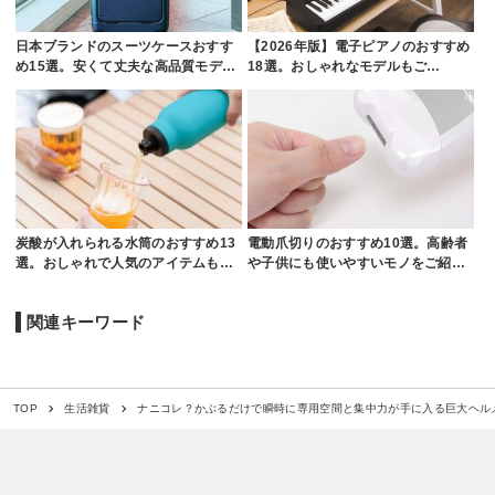
日本ブランドのスーツケースおすす
【2026年版】電子ピアノのおすすめ
め15選。安くて丈夫な高品質モデ…
18選。おしゃれなモデルもご…
炭酸が入れられる水筒のおすすめ13
電動爪切りのおすすめ10選。高齢者
選。おしゃれで人気のアイテムも…
や子供にも使いやすいモノをご紹…
関連キーワード
ナニコレ？かぶるだけで瞬時に専用空間と集中力が手に入る巨大ヘル
TOP
生活雑貨