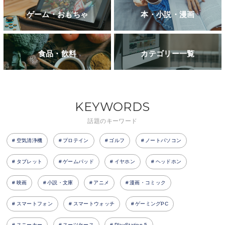
ゲーム・おもちゃ
本・小説・漫画
食品・飲料
カテゴリー一覧
KEYWORDS
話題のキーワード
空気清浄機
プロテイン
ゴルフ
ノートパソコン
タブレット
ゲームパッド
イヤホン
ヘッドホン
映画
小説・文庫
アニメ
漫画・コミック
スマートフォン
スマートウォッチ
ゲーミングPC
スニーカー
スーツケース
PlayStation 5