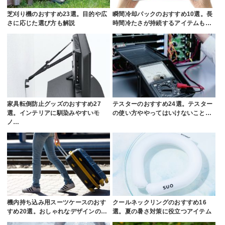
芝刈り機のおすすめ23選。目的や広
瞬間冷却パックのおすすめ10選。長
さに応じた選び方も解説
時間冷たさが持続するアイテムも…
家具転倒防止グッズのおすすめ27
テスターのおすすめ24選。テスター
選。インテリアに馴染みやすいモ
の使い方ややってはいけないこと…
ノ…
機内持ち込み用スーツケースのおす
クールネックリングのおすすめ16
すめ20選。おしゃれなデザインの…
選。夏の暑さ対策に役立つアイテム